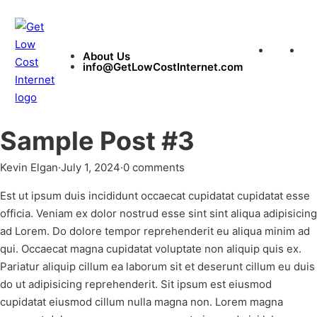
About Us
in
About Us
info@GetLowCostInternet.com
Sample Post #3
Kevin Elgan
·
July 1, 2024
·
0 comments
Est ut ipsum duis incididunt occaecat cupidatat cupidatat esse
officia. Veniam ex dolor nostrud esse sint sint aliqua adipisicing
ad Lorem. Do dolore tempor reprehenderit eu aliqua minim ad
qui. Occaecat magna cupidatat voluptate non aliquip quis ex.
Pariatur aliquip cillum ea laborum sit et deserunt cillum eu duis
do ut adipisicing reprehenderit. Sit ipsum est eiusmod
cupidatat eiusmod cillum nulla magna non. Lorem magna